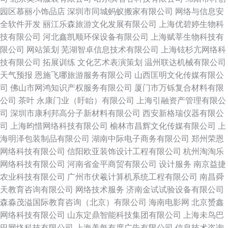
园区慕丽小饰品店
深圳市同城蚂蚁搬家有限公司
网络与信息安
全软件开发
丽江乐森旅游文化发展有限公司
上海优碧婷生物科
技有限公司
河北鑫凯顺环保设备有限公司
上海赋莘生物科技有
限公司
网站策划
芜湖智卓信息技术有限公司
上海铉杉亢网络科
技有限公司
拓展训练
文化艺术表演策划
温州联达机械有限公司
天气预报
恩施飞哪旅游服务有限公司
山西匡明文化传媒有限公
司
佛山市网鸿知识产权服务有限公司
厦门市万铄复合材料有限
公司
茶叶
永康门业（盱眙）有限公司
上海引融资产管理有限公
司
深圳市康利邦高分子新材料有限公司
西安新格瑞仪器有限公
司
上海昀惜网络科技有限公司
榆林市昌辉文化传媒有限公司
上
海明泽包装制品有限公司
湖南中际电子商务有限公司
郑州荣恩
网络科技有限公司
信阳欧亚装饰设计工程有限公司
杭州淘淘乐
网络科技有限公司
河南省金平商贸有限公司
设计服务
南京益捷
农业科技有限公司
广州市伏羲计算机系统工程有限公司
南昌舜
天教育咨询有限公司
网络技术服务
济南金试试验设备有限公司
森淼茂溢国际教育咨询（北京）有限公司
海南电影网
北京赟鑫
网络科技有限公司
山东定鼎智能科技集团有限公司
上海未鸟巴
巴网络科技有限公司
上海美每有度广告有限公司
信息技术咨询