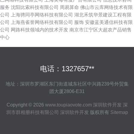
服务
沈阳比索科技有限公司
周易算命
佛山市云库网络技术有限
公司
上海骋同亭网络科技有限公司
湖北禾筑华景建设工程有限
公司
上海燕雀誉网络科技有限公司
服饰
安徽蓝美通信科技有限
公司
网路科技领域内的技术开发
南京市江宁区大超农产品销售
中心
电话：1327657**
地址：深圳市罗湖区东门街道城东社区中兴路239号外贸集
团大厦2806-E31
Copyright © 2026
www.toupiaovote.com
深圳软件开发
深
圳市群相册科技有限公司
深圳软件开发
版权所有
Sitemap